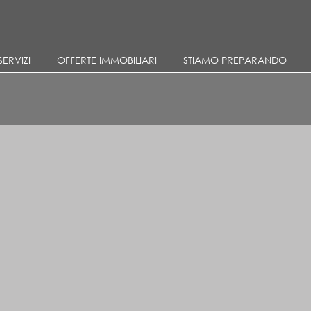
Salta al contenuto principale
SERVIZI
OFFERTE IMMOBILIARI
STIAMO PREPARANDO