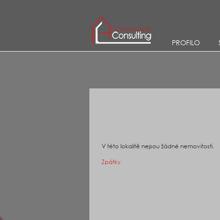
PROFILO
V této lokalitě nejsou žádné nemovitosti.
Zpátky